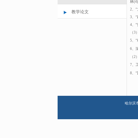
林(4
2、
教学论文
3、
4、
（3
5、“
6、
（2
7、
8、“
哈尔滨市