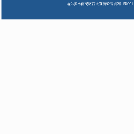
哈尔滨市南岗区西大直街92号 邮编 150001